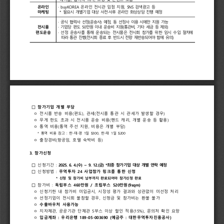
온라인
· 
buyKOREA 
온라인 
전시관 
입점 
지원
, 
SNS 
검색광고 
등 
마케팅
* 
필요시 
개별기업 
대상 
사전
·
사후 
온라인 
화상상담 
진행 
예정 
· 
공식 
협력사 
선정
(
운송사
) 
예정
, 
동 
선정사 
이용 
시에만 
지원 
가능
전시품 
· 
기업당 
편도 
50
만원 
이내 
운송비 
지원
(
통관비
, 
기타 
세금 
등 
제외
)
편도운송
· 
선정 
운송사를 
통해 
운송되는 
전시품은 
전시회 
참가를 
위한 
임시 
수입 
절차에 
따라 
통관 
진행
(
전시회 
종료 
후 
반드시 
전량 
재반송되어야 
함에 
유의
)
□ 
참가기업 
개별 
부담
ᄋ 
전시품 
반송 
비용
(
편도
), 
관세
(
전시품 
통관 
시 
관세가 
발생할 
경우
)
ᄋ 
무게 
한도 
초과 
시 
전시품 
운송 
비용
(
핸드 
캐리
, 
개별 
운송 
등 
활용
)
ᄋ 
통역 
비용
(
통역 
주선 
지원
, 
비용은 
개별 
부담
)
* 
통역 
비용 
참고 
: 
한
-
태
-
영 
1
일 
$300, 
한
-
태 
1
일 
$200
ᄋ 
출장경비
(
항공임
, 
호텔 
숙박비 
등
)
3. 
참가신청  
□
신청기간
:
2025. 
6. 
4.(
수
) 
~ 
9. 
12.(
금
) 
*
최종 
참가기업 
대상 
개별 
연락 
예정
□
신청방법
: 
무역투자 
24 
사업참가 
링크를 
통한 
신청
* 
신청 
및 
참가비 
납부까지 
완료되어야 
참가신청 
완료
□ 
참가비 
:
독립부스 
460
만원 
/ 
조립부스 
520
만원
(9sqm)
ᄋ 
신청기한 
내 
참가비 
미입금시
, 
시장성 
평가 
결과와 
상관없이 
미선정 
처리
ᄋ 
선정기업이 
전시회 
불참할 
경우
, 
신청금 
및 
참가비는 
환불 
불가  
ᄋ 
수출바우처 
사용가능
ᄋ 
지자체관
, 
공공기관 
단체관 
5
부스 
이상 
할인 
적용
(15%), 
문의처 
확인 
요망
ᄋ
입금계좌 
: 
우리은행 
189-05-003690 
(
예금주 
: 
대한무역투자진흥공사
)