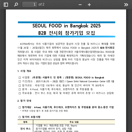
of 2
Toggle
Find
Zoom
Zoom
Too
Sidebar
Out
In
SEOUL 
FOOD 
in 
Bangkok 
2025
B2B 
전시회 
참가기업 
모집
KOTRA
에서는 
우리 
식품기업의 
성공적인 
동남아 
시장 
진출 
및 
비즈니스 
확대를 
위해
11
월 
26
일 
~ 
28
일
(3
일간
) 
태국 
방콕에서 
SEOUL 
FOOD 
in 
Bangkok 
2025
의 
B2B 
전시회
를 
개최합니다
.
동 
사업은 
국내 
최대 
식품 
전문전시회인 
서울국제식품산업대전
(SEOUL 
FOOD)
을 
해외에서 
개최하여 
우리 
기업에 
대한 
지원을 
확대하고자 
기획되었습니다
.
태국 
및 
아세안 
인근 
지역 
바이어와의 
비즈니스 
상담을 
통해 
우리 
기업의 
동남아 
시장 
진출을 
적극 
지원
코자 
하오니 
관심 
있는 
기업의 
많은 
관심과 
참여 
부탁드립니다
.
1. 
사업 
개요 
□
사업명 
: 
(
국문명
) 
서울푸드 
인 
방콕
/ 
(
영문명
) 
SEOUL 
FOOD 
in 
Bangkok
□
기간
/
장소 
: 
2025.11.26.(
수
) 
~ 
28(
금
) 
3
일간
/ 
Queen 
Sirikit 
National 
Convention 
Center 
G
층 
1
홀
□ 
참가규모 
: 
국내기업 
150
개사 
내외
, 
동남아 
및 
인근지 
바이어 
약 
300
개사
□
분야 
: 
K-Food, 
식품기계
, 
푸드테크
, 
프랜차이즈 
및 
주방용품 
등
□ 
주요내용 
: 
전시 
부스 
조성
, 
태국 
및 
아세안 
유력 
바이어 
초청 
1:1 
비즈니스 
상담회
2. 
참가 
안내
□ 
참가대상
: 
식품기계
푸드테크
프랜차이즈 
및 
주방용품 
분야 
중소
중견 
기업
K-Food, 
, 
, 
·
* 
무역관 
시장성 
평가 
후 
최종 
참가기업 
선정 
예정
□ 
참가비 
포함사항
항목
주요 
내용
· 
기업별 
부스 
제공
(
독립
·
조립 
구분
, 
9sqm)
전시 
부스
· 
참가기업별 
바이어 
유치
, 
상담 
지원 
*
테이블
, 
접이식 
의자
, 
조명 
및 
콘센트 
포함