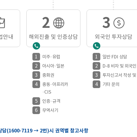
2
3
사업안내
해외진출 및 인증상담
외국인 투자상담
1
1
미주·유럽
일반 FDI 상담
2
2
아시아·일본
D-8 비자 및 외국
3
3
중화권
투자신고서 작성 및
4
4
중동·아프리카
기타 문의
·CIS
5
인증·규격
6
무역사기
담(1600-7119 → 2번)시 권역별 참고사항