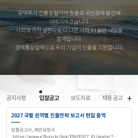
무역투자 진흥 & 일자리 창출로 국민경제 발전에
이바지하겠습니다.
사회적 가치 실현으로 더 나은 사회, 더 밝은 내일을
함께합니다.
경제통상협력으로 우리 기업의 진출을 지원합니다.
+
공지사항
입찰공고
보도자료
채용 공고
공
입
지
찰
2027 국별 권역별 진출전략 보고서 편집 용역
사
공
항
고
입찰공고서, 제안요청서
목
목
: https://www.g2b.go.kr/link/PNPE027_01/single/?