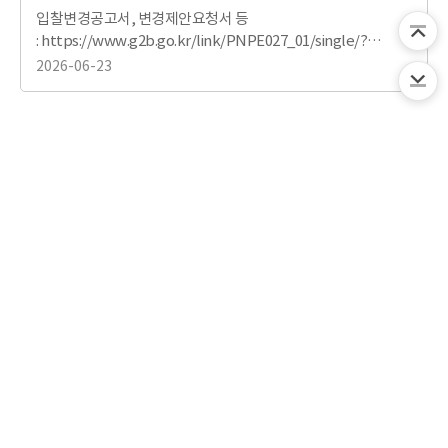
입찰변경공고서, 변경제안요청서 등
: https://www.g2b.go.kr/link/PNPE027_01/single/?
bidPbancNo=R26BK01527294&bidPbancOrd=001
2026-06-23
보
채
KOTRA 홍보영상
도
용
자
공
료
고
목
목
록
록