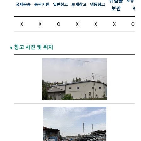
위험물
포장 라
국제운송
통관지원
일반창고
보세창고
냉동창고
보관
링
X
X
O
X
X
X
O
창고 사진 및 위치