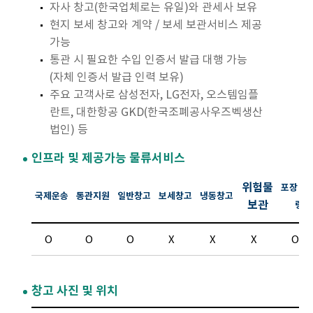
자사 창고(한국업체로는 유일)와 관세사 보유
현지 보세 창고와 계약 / 보세 보관서비스 제공
가능
통관 시 필요한 수입 인증서 발급 대행 가능
(자체 인증서 발급 인력 보유)
주요 고객사로 삼성전자, LG전자, 오스템임플
란트, 대한항공 GKD(한국조폐공사우즈벡생산
법인) 등
인프라 및 제공가능 물류서비스
위험물
포장 라
국제운송
통관지원
일반창고
보세창고
냉동창고
보관
링
O
O
O
X
X
X
O
창고 사진 및 위치