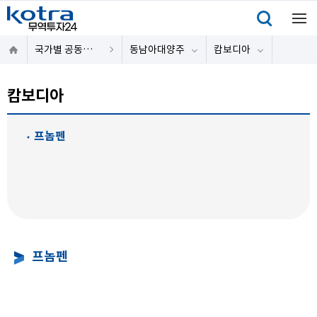
국가별 공동물류센터
동남아대양주
캄보디아
캄보디아
프놈펜
프놈펜