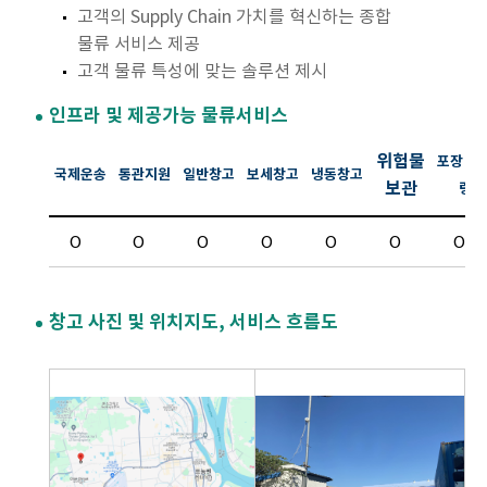
고객의 Supply Chain 가치를 혁신하는 종합
물류 서비스 제공
고객 물류 특성에 맞는 솔루션 제시
인프라 및 제공가능 물류서비스
위험물
포장 라
국제운송
통관지원
일반창고
보세창고
냉동창고
보관
링
O
O
O
O
O
O
O
창고 사진 및 위치지도, 서비스 흐름도