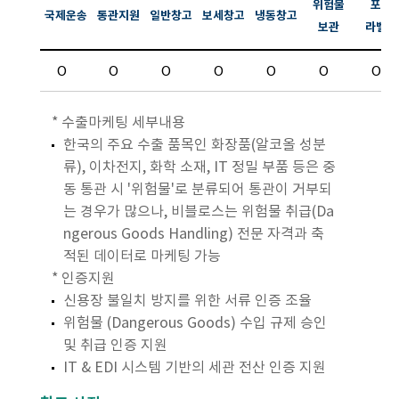
위험물
포장
국제운송
통관지원
일반창고
보세창고
냉동창고
보관
라벨링
O
O
O
O
O
O
O
* 수출마케팅 세부내용
한국의 주요 수출 품목인 화장품(알코올 성분
류), 이차전지, 화학 소재, IT 정밀 부품 등은 중
동 통관 시 '위험물'로 분류되어 통관이 거부되
는 경우가 많으나, 비블로스는 위험물 취급(Da
ngerous Goods Handling) 전문 자격과 축
적된 데이터로 마케팅 가능
* 인증지원
신용장 불일치 방지를 위한 서류 인증 조율
위험물 (Dangerous Goods) 수입 규제 승인
및 취급 인증 지원
IT & EDI 시스템 기반의 세관 전산 인증 지원