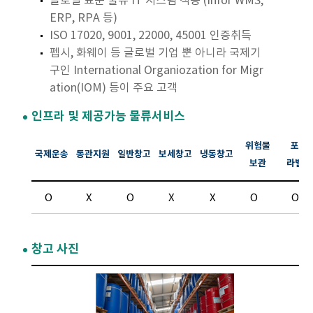
글로벌 표준 물류 IT 시스템 적용 (Infor WMS,
ERP, RPA 등)
ISO 17020, 9001, 22000, 45001 인증취득
펩시, 화웨이 등 글로벌 기업 뿐 아니라 국제기
구인 International Organiozation for Migr
ation(IOM) 등이 주요 고객
인프라 및 제공가능 물류서비스
위험물
포장
국제운송
통관지원
일반창고
보세창고
냉동창고
보관
라벨링
O
X
O
X
X
O
O
창고 사진