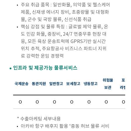
주요 취급 품목 : 일반화물, 의약품 및 헬스케어
제품, 신재생 에너지 장비, 초중량물 및 대형화
물, 군수 및 국방 물류, 신선식품 취급
핵심 강점 및 물류 특징 : 글로벌 제약 물류, 온
도 민감 화물, 중장비, 24/7 연중무휴 현장 대
응, 모든 육상 운송트럭에 GPRS기반 실시간
위치 추적, 주요항공사 비즈니스 파트너 지위
로 강력한 운임 경쟁력
인프라 및 제공가능 물류서비스
위험물
포장
국제운송
통관지원
일반창고
보세창고
냉동창고
보관
라벨링
O
O
O
O
O
O
O
* 수출마케팅 세부내용
아카바 항구 배후지 활용 ‘중동 허브 물류 서비