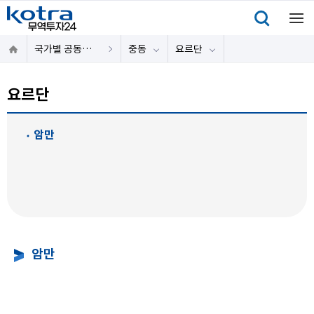
국가별 공동물류센터
중동
요르단
요르단
암만
암만