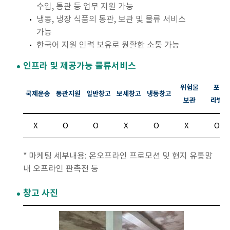
수입, 통관 등 업무 지원 가능
냉동, 냉장 식품의 통관, 보관 및 물류 서비스
가능
한국어 지원 인력 보유로 원활한 소통 가능
인프라 및 제공가능 물류서비스
위험물
포장
국제운송
통관지원
일반창고
보세창고
냉동창고
보관
라벨링
X
O
O
X
O
X
O
* 마케팅 세부내용: 온오프라인 프로모션 및 현지 유통망
내 오프라인 판촉전 등
창고 사진