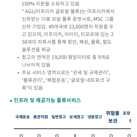
100% 지분을 소유하고 있음
* AGL(아프리카 글로벌 물류)는 아프리카에서
신뢰받는 다중 모달 물류 운영사로, MSC 그룹
산하 기업임. 49개국에 23,000명의 직원을 두
고 있으며, 아프리카, 아이티, 티모르에 있는 2
50개의 자회사를 통해 항만, 해상, 물류, 철도
솔루션을 제공
창고의 면적은 19,050 평방미터로 총 9개로
나뉘어져 있음
주요 서비스 영역으로는 ‘관세 및 규제관리’,
‘물류관리’, ‘복합운송’, ‘글로벌 네트워크 구
축’이 있음
인프라 및 제공가능 물류서비스
위험물
포장 라
국제운송
통관지원
일반창고
보세창고
냉동창고
보관
링
O
O
O
X
O
O
O