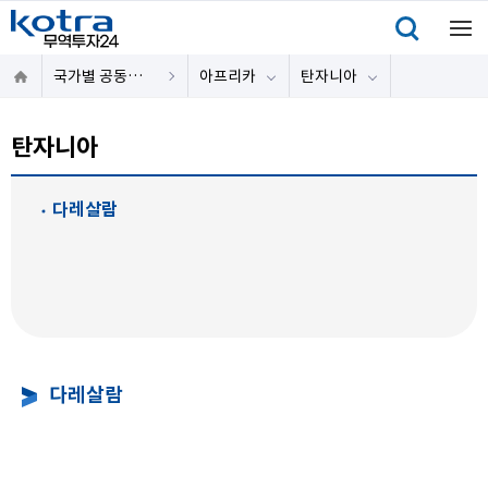
국가별 공동물류센터
아프리카
탄자니아
탄자니아
다레살람
다레살람